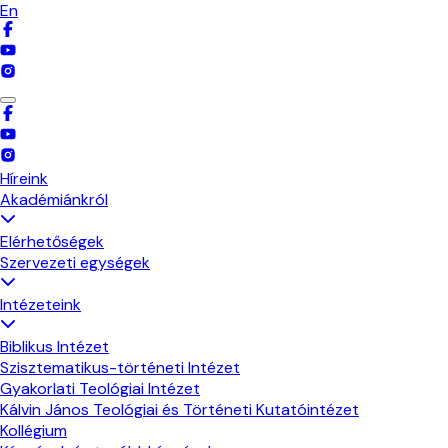
En
Híreink
Akadémiánkról
Elérhetőségek
Szervezeti egységek
Intézeteink
Biblikus Intézet
Szisztematikus-történeti Intézet
Gyakorlati Teológiai Intézet
Kálvin János Teológiai és Történeti Kutatóintézet
Kollégium