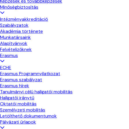
Képzések és továbbképzések
Minőségbiztosítás
Intézményakkreditáció
Szabályzatok
Akadémia története
Munkatársaink
Alapítványok
Felvételizőknek
Erasmus
ECHE
Erasmus Programnyilatkozat
Erasmus szabályzat
Erasmus hírek
Tanulmányi célú hallgatói mobilitás
Hallgatói iránytű
Oktatói mobilitás
Személyzeti mobilitás
Letölthető dokumentumok
Pályázati űrlapok