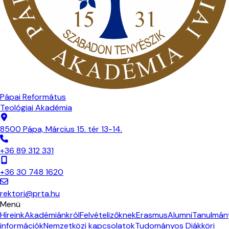
Pápai Református
Teológiai Akadémia
8500 Pápa, Március 15. tér 13-14.
+36 89 312 331
+36 30 748 1620
rektori@prta.hu
Menü
Híreink
Akadémiánkról
Felvételizőknek
Erasmus
Alumni
Tanulmán
információk
Nemzetközi kapcsolatok
Tudományos Diákköri