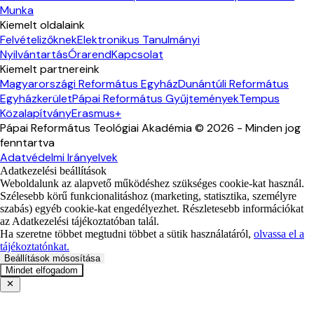
Munka
Kiemelt oldalaink
Felvételizőknek
Elektronikus Tanulmányi
Nyilvántartás
Órarend
Kapcsolat
Kiemelt partnereink
Magyarországi Református Egyház
Dunántúli Református
Egyházkerület
Pápai Református Gyűjtemények
Tempus
Közalapítvány
Erasmus+
Pápai Református Teológiai Akadémia ©
2026
- Minden jog
fenntartva
Adatvédelmi Irányelvek
Adatkezelési beállítások
Weboldalunk az alapvető működéshez szükséges cookie-kat használ.
Szélesebb körű funkcionalitáshoz (marketing, statisztika, személyre
szabás) egyéb cookie-kat engedélyezhet. Részletesebb információkat
az Adatkezelési tájékoztatóban talál.
Ha szeretne többet megtudni többet a sütik használatáról,
olvassa el a
tájékoztatónkat.
Beállítások mósosítása
Mindet elfogadom