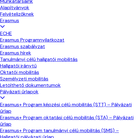
Munkatársaink
Alapítványok
Felvételizőknek
Erasmus
ECHE
Erasmus Programnyilatkozat
Erasmus szabályzat
Erasmus hírek
Tanulmányi célú hallgatói mobilitás
Hallgatói iránytű
Oktatói mobilitás
Személyzeti mobilitás
Letölthető dokumentumok
Pályázati űrlapok
Erasmus+ Program képzési célú mobilitás (STT) – Pályázati
űrlap
Erasmus+ Program oktatási célú mobilitás (STA) – Pályázati
űrlap
Erasmus+ Program tanulmányi célú mobilitás (SMS) –
Hallgatói pályázati űrlap