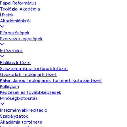
Pápai Református
Teológiai Akadémia
Híreink
Akadémiánkról
Elérhetőségek
Szervezeti egységek
Intézeteink
Biblikus Intézet
Szisztematikus-történeti Intézet
Gyakorlati Teológiai Intézet
Kálvin János Teológiai és Történeti Kutatóintézet
Kollégium
Képzések és továbbképzések
Minőségbiztosítás
Intézményakkreditáció
Szabályzatok
Akadémia története