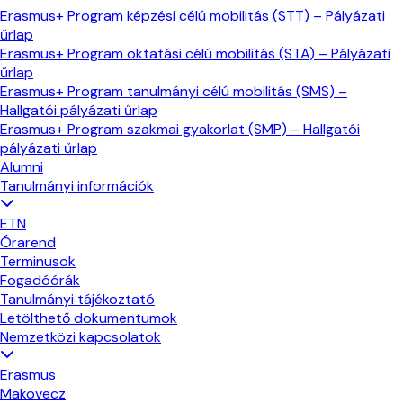
Erasmus+ Program képzési célú mobilitás (STT) – Pályázati
űrlap
Erasmus+ Program oktatási célú mobilitás (STA) – Pályázati
űrlap
Erasmus+ Program tanulmányi célú mobilitás (SMS) –
Hallgatói pályázati űrlap
Erasmus+ Program szakmai gyakorlat (SMP) – Hallgatói
pályázati űrlap
Alumni
Tanulmányi információk
ETN
Órarend
Terminusok
Fogadóórák
Tanulmányi tájékoztató
Letölthető dokumentumok
Nemzetközi kapcsolatok
Erasmus
Makovecz