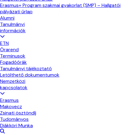
Erasmus+ Program szakmai gyakorlat (SMP) – Hallgatói
pályázati űrlap
Alumni
Tanulmányi
információk
ETN
Órarend
Terminusok
Fogadóórák
Tanulmányi tájékoztató
Letölthető dokumentumok
Nemzetközi
kapcsolatok
Erasmus
Makovecz
Zsinati ösztöndíj
Tudományos
Diákköri Munka