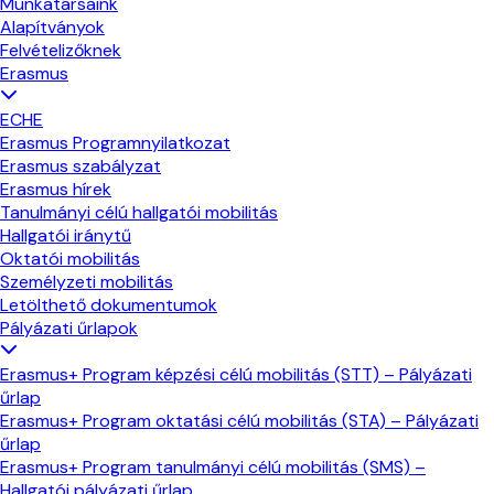
Munkatársaink
Alapítványok
Felvételizőknek
Erasmus
ECHE
Erasmus Programnyilatkozat
Erasmus szabályzat
Erasmus hírek
Tanulmányi célú hallgatói mobilitás
Hallgatói iránytű
Oktatói mobilitás
Személyzeti mobilitás
Letölthető dokumentumok
Pályázati űrlapok
Erasmus+ Program képzési célú mobilitás (STT) – Pályázati
űrlap
Erasmus+ Program oktatási célú mobilitás (STA) – Pályázati
űrlap
Erasmus+ Program tanulmányi célú mobilitás (SMS) –
Hallgatói pályázati űrlap