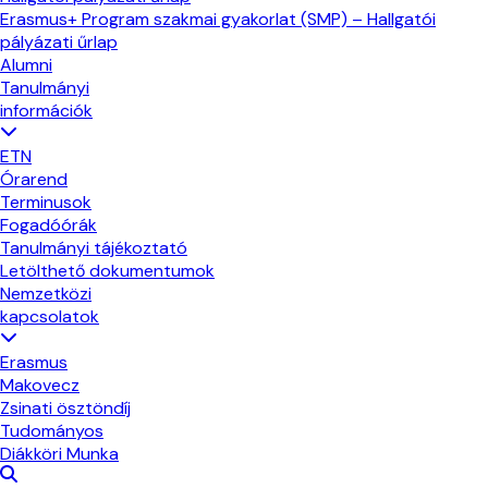
Erasmus+ Program szakmai gyakorlat (SMP) – Hallgatói
pályázati űrlap
Alumni
Tanulmányi
információk
ETN
Órarend
Terminusok
Fogadóórák
Tanulmányi tájékoztató
Letölthető dokumentumok
Nemzetközi
kapcsolatok
Erasmus
Makovecz
Zsinati ösztöndíj
Tudományos
Diákköri Munka