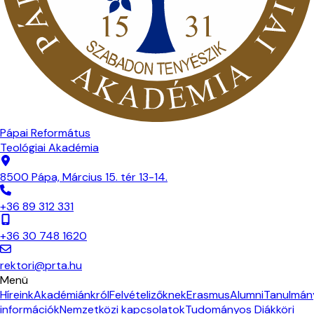
Pápai Református
Teológiai Akadémia
8500 Pápa, Március 15. tér 13-14.
+36 89 312 331
+36 30 748 1620
rektori@prta.hu
Menü
Híreink
Akadémiánkról
Felvételizőknek
Erasmus
Alumni
Tanulmán
információk
Nemzetközi kapcsolatok
Tudományos Diákköri