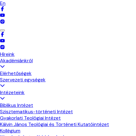
En
Híreink
Akadémiánkról
Elérhetőségek
Szervezeti egységek
Intézeteink
Biblikus Intézet
Szisztematikus-történeti Intézet
Gyakorlati Teológiai Intézet
Kálvin János Teológiai és Történeti Kutatóintézet
Kollégium