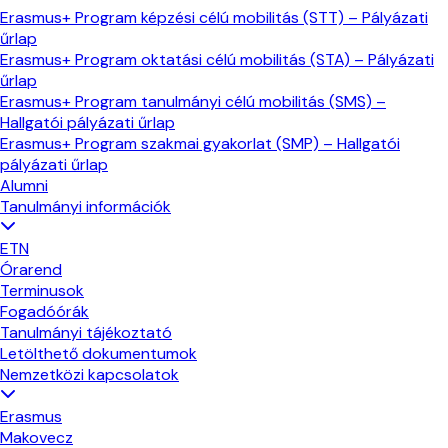
Erasmus+ Program képzési célú mobilitás (STT) – Pályázati
űrlap
Erasmus+ Program oktatási célú mobilitás (STA) – Pályázati
űrlap
Erasmus+ Program tanulmányi célú mobilitás (SMS) –
Hallgatói pályázati űrlap
Erasmus+ Program szakmai gyakorlat (SMP) – Hallgatói
pályázati űrlap
Alumni
Tanulmányi információk
ETN
Órarend
Terminusok
Fogadóórák
Tanulmányi tájékoztató
Letölthető dokumentumok
Nemzetközi kapcsolatok
Erasmus
Makovecz