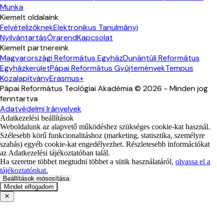
Munka
Kiemelt oldalaink
Felvételizőknek
Elektronikus Tanulmányi
Nyilvántartás
Órarend
Kapcsolat
Kiemelt partnereink
Magyarországi Református Egyház
Dunántúli Református
Egyházkerület
Pápai Református Gyűjtemények
Tempus
Közalapítvány
Erasmus+
Pápai Református Teológiai Akadémia ©
2026
- Minden jog
fenntartva
Adatvédelmi Irányelvek
Adatkezelési beállítások
Weboldalunk az alapvető működéshez szükséges cookie-kat használ.
Szélesebb körű funkcionalitáshoz (marketing, statisztika, személyre
szabás) egyéb cookie-kat engedélyezhet. Részletesebb információkat
az Adatkezelési tájékoztatóban talál.
Ha szeretne többet megtudni többet a sütik használatáról,
olvassa el a
tájékoztatónkat.
Beállítások mósosítása
Mindet elfogadom