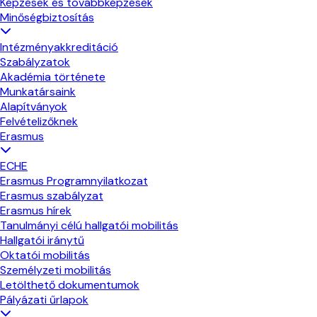
Képzések és továbbképzések
Minőségbiztosítás
Intézményakkreditáció
Szabályzatok
Akadémia története
Munkatársaink
Alapítványok
Felvételizőknek
Erasmus
ECHE
Erasmus Programnyilatkozat
Erasmus szabályzat
Erasmus hírek
Tanulmányi célú hallgatói mobilitás
Hallgatói iránytű
Oktatói mobilitás
Személyzeti mobilitás
Letölthető dokumentumok
Pályázati űrlapok