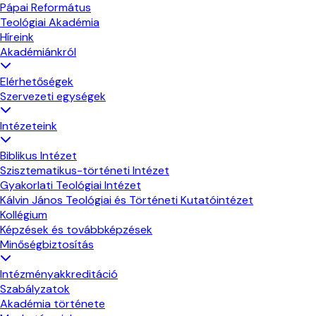
Pápai Református
Teológiai Akadémia
Híreink
Akadémiánkról
Elérhetőségek
Szervezeti egységek
Intézeteink
Biblikus Intézet
Szisztematikus-történeti Intézet
Gyakorlati Teológiai Intézet
Kálvin János Teológiai és Történeti Kutatóintézet
Kollégium
Képzések és továbbképzések
Minőségbiztosítás
Intézményakkreditáció
Szabályzatok
Akadémia története