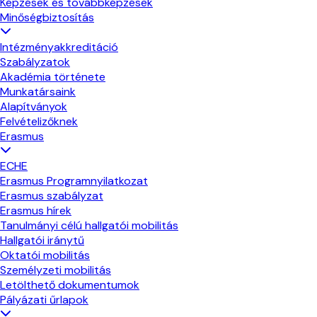
Képzések és továbbképzések
Minőségbiztosítás
Intézményakkreditáció
Szabályzatok
Akadémia története
Munkatársaink
Alapítványok
Felvételizőknek
Erasmus
ECHE
Erasmus Programnyilatkozat
Erasmus szabályzat
Erasmus hírek
Tanulmányi célú hallgatói mobilitás
Hallgatói iránytű
Oktatói mobilitás
Személyzeti mobilitás
Letölthető dokumentumok
Pályázati űrlapok