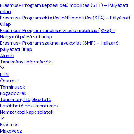
Erasmus+ Program képzési célú mobilitás (STT) – Pályázati
űrlap
Erasmus+ Program oktatási célú mobilitás (STA) – Pályázati
űrlap
Erasmus+ Program tanulmányi célú mobilitás (SMS) –
Hallgatói pályázati űrlap
Erasmus+ Program szakmai gyakorlat (SMP) – Hallgatói
pályázati űrlap
Alumni
Tanulmányi információk
ETN
Órarend
Terminusok
Fogadóórák
Tanulmányi tájékoztató
Letölthető dokumentumok
Nemzetközi kapcsolatok
Erasmus
Makovecz