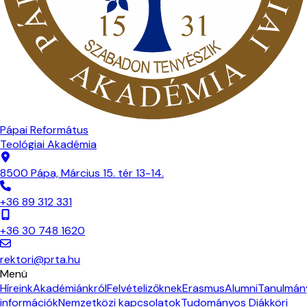
Pápai Református
Teológiai Akadémia
8500 Pápa, Március 15. tér 13-14.
+36 89 312 331
+36 30 748 1620
rektori@prta.hu
Menü
Híreink
Akadémiánkról
Felvételizőknek
Erasmus
Alumni
Tanulmán
információk
Nemzetközi kapcsolatok
Tudományos Diákköri