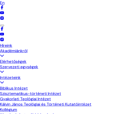
En
Híreink
Akadémiánkról
Elérhetőségek
Szervezeti egységek
Intézeteink
Biblikus Intézet
Szisztematikus-történeti Intézet
Gyakorlati Teológiai Intézet
Kálvin János Teológiai és Történeti Kutatóintézet
Kollégium