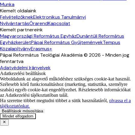
Munka
Kiemelt oldalaink
Felvételizőknek
Elektronikus Tanulmányi
Nyilvántartás
Órarend
Kapcsolat
Kiemelt partnereink
Magyarországi Református Egyház
Dunántúli Református
Egyházkerület
Pápai Református Gyűjtemények
Tempus
Közalapítvány
Erasmus+
Pápai Református Teológiai Akadémia ©
2026
- Minden jog
fenntartva
Adatvédelmi Irányelvek
Adatkezelési beállítások
Weboldalunk az alapvető működéshez szükséges cookie-kat használ.
Szélesebb körű funkcionalitáshoz (marketing, statisztika, személyre
szabás) egyéb cookie-kat engedélyezhet. Részletesebb információkat
az Adatkezelési tájékoztatóban talál.
Ha szeretne többet megtudni többet a sütik használatáról,
olvassa el a
tájékoztatónkat.
Beállítások mósosítása
Mindet elfogadom