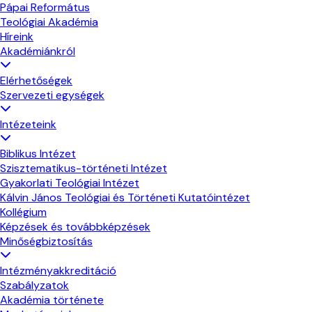
Pápai Református
Teológiai Akadémia
Híreink
Akadémiánkról
Elérhetőségek
Szervezeti egységek
Intézeteink
Biblikus Intézet
Szisztematikus-történeti Intézet
Gyakorlati Teológiai Intézet
Kálvin János Teológiai és Történeti Kutatóintézet
Kollégium
Képzések és továbbképzések
Minőségbiztosítás
Intézményakkreditáció
Szabályzatok
Akadémia története