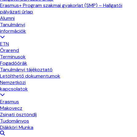
Erasmus+ Program szakmai gyakorlat (SMP) – Hallgatói
pályázati űrlap
Alumni
Tanulmányi
információk
ETN
Órarend
Terminusok
Fogadóórák
Tanulmányi tájékoztató
Letölthető dokumentumok
Nemzetközi
kapcsolatok
Erasmus
Makovecz
Zsinati ösztöndíj
Tudományos
Diákköri Munka