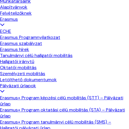
Munkatársaink
Alapítványok
Felvételizőknek
Erasmus
ECHE
Erasmus Programnyilatkozat
Erasmus szabályzat
Erasmus hírek
Tanulmányi célú hallgatói mobilitás
Hallgatói iránytű
Oktatói mobilitás
Személyzeti mobilitás
Letölthető dokumentumok
Pályázati űrlapok
Erasmus+ Program képzési célú mobilitás (STT) – Pályázati
űrlap
Erasmus+ Program oktatási célú mobilitás (STA) – Pályázati
űrlap
Erasmus+ Program tanulmányi célú mobilitás (SMS) –
Hallgatói pályázati űrlap