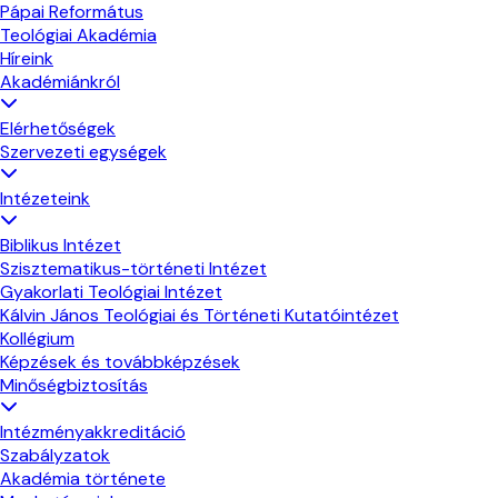
Pápai Református
Teológiai Akadémia
Híreink
Akadémiánkról
Elérhetőségek
Szervezeti egységek
Intézeteink
Biblikus Intézet
Szisztematikus-történeti Intézet
Gyakorlati Teológiai Intézet
Kálvin János Teológiai és Történeti Kutatóintézet
Kollégium
Képzések és továbbképzések
Minőségbiztosítás
Intézményakkreditáció
Szabályzatok
Akadémia története