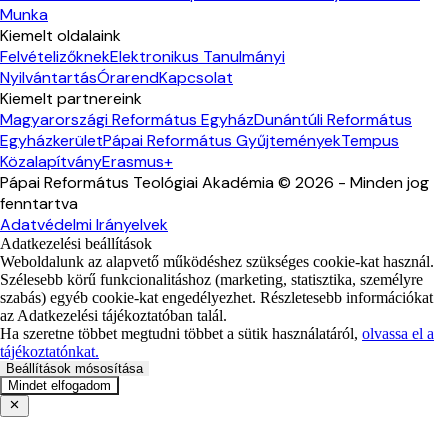
Munka
Kiemelt oldalaink
Felvételizőknek
Elektronikus Tanulmányi
Nyilvántartás
Órarend
Kapcsolat
Kiemelt partnereink
Magyarországi Református Egyház
Dunántúli Református
Egyházkerület
Pápai Református Gyűjtemények
Tempus
Közalapítvány
Erasmus+
Pápai Református Teológiai Akadémia ©
2026
- Minden jog
fenntartva
Adatvédelmi Irányelvek
Adatkezelési beállítások
Weboldalunk az alapvető működéshez szükséges cookie-kat használ.
Szélesebb körű funkcionalitáshoz (marketing, statisztika, személyre
szabás) egyéb cookie-kat engedélyezhet. Részletesebb információkat
az Adatkezelési tájékoztatóban talál.
Ha szeretne többet megtudni többet a sütik használatáról,
olvassa el a
tájékoztatónkat.
Beállítások mósosítása
Mindet elfogadom