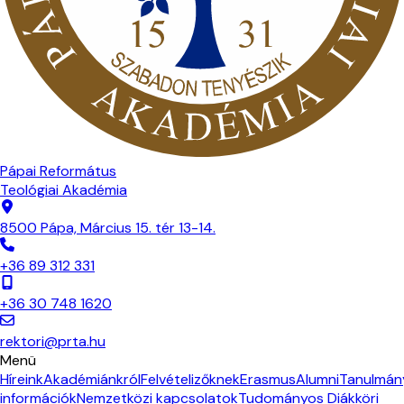
Pápai Református
Teológiai Akadémia
8500 Pápa, Március 15. tér 13-14.
+36 89 312 331
+36 30 748 1620
rektori@prta.hu
Menü
Híreink
Akadémiánkról
Felvételizőknek
Erasmus
Alumni
Tanulmán
információk
Nemzetközi kapcsolatok
Tudományos Diákköri