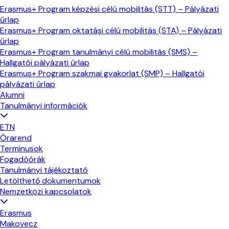
Erasmus+ Program képzési célú mobilitás (STT) – Pályázati
űrlap
Erasmus+ Program oktatási célú mobilitás (STA) – Pályázati
űrlap
Erasmus+ Program tanulmányi célú mobilitás (SMS) –
Hallgatói pályázati űrlap
Erasmus+ Program szakmai gyakorlat (SMP) – Hallgatói
pályázati űrlap
Alumni
Tanulmányi információk
ETN
Órarend
Terminusok
Fogadóórák
Tanulmányi tájékoztató
Letölthető dokumentumok
Nemzetközi kapcsolatok
Erasmus
Makovecz