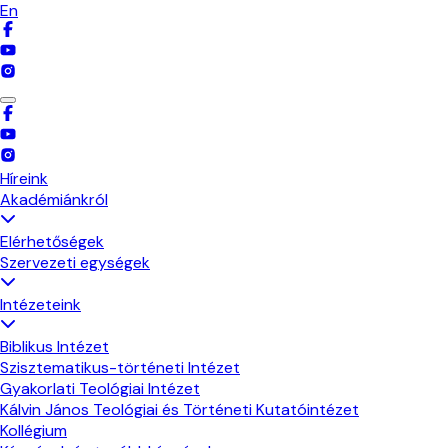
En
Híreink
Akadémiánkról
Elérhetőségek
Szervezeti egységek
Intézeteink
Biblikus Intézet
Szisztematikus-történeti Intézet
Gyakorlati Teológiai Intézet
Kálvin János Teológiai és Történeti Kutatóintézet
Kollégium