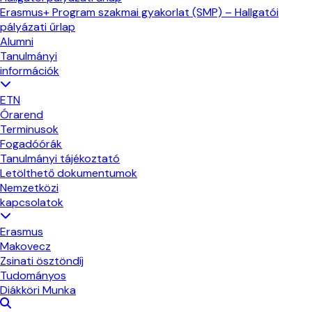
Erasmus+ Program szakmai gyakorlat (SMP) – Hallgatói
pályázati űrlap
Alumni
Tanulmányi
információk
ETN
Órarend
Terminusok
Fogadóórák
Tanulmányi tájékoztató
Letölthető dokumentumok
Nemzetközi
kapcsolatok
Erasmus
Makovecz
Zsinati ösztöndíj
Tudományos
Diákköri Munka