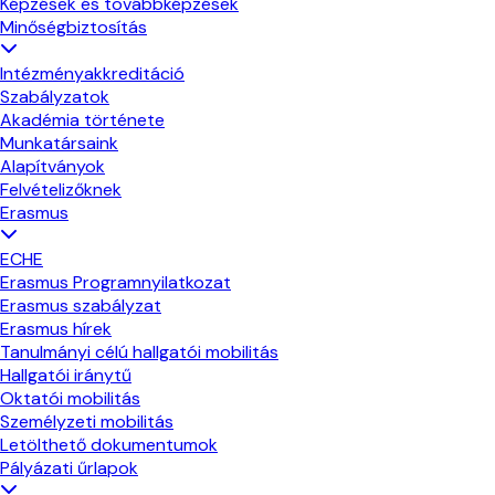
Képzések és továbbképzések
Minőségbiztosítás
Intézményakkreditáció
Szabályzatok
Akadémia története
Munkatársaink
Alapítványok
Felvételizőknek
Erasmus
ECHE
Erasmus Programnyilatkozat
Erasmus szabályzat
Erasmus hírek
Tanulmányi célú hallgatói mobilitás
Hallgatói iránytű
Oktatói mobilitás
Személyzeti mobilitás
Letölthető dokumentumok
Pályázati űrlapok