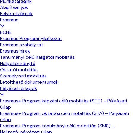
Munkatársaink
Alapítványok
Felvételizőknek
Erasmus
ECHE
Erasmus Programnyilatkozat
Erasmus szabályzat
Erasmus hírek
Tanulmányi célú hallgatói mobilitás
Hallgatói iránytű
Oktatói mobilitás
Személyzeti mobilitás
Letölthető dokumentumok
Pályázati űrlapok
Erasmus+ Program képzési célú mobilitás (STT) – Pályázati
űrlap
Erasmus+ Program oktatási célú mobilitás (STA) – Pályázati
űrlap
Erasmus+ Program tanulmányi célú mobilitás (SMS) –
Hallgatói pályázati űrlap